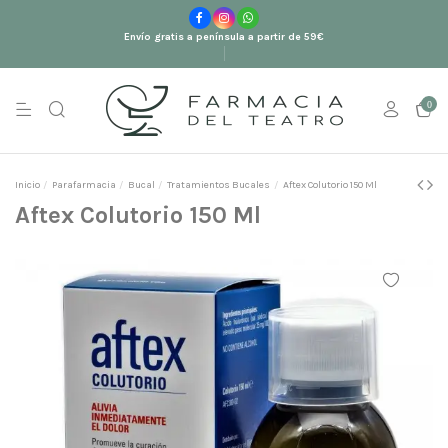
Envío gratis a península a partir de 59€
0
Inicio
Parafarmacia
Bucal
Tratamientos Bucales
Aftex Colutorio 150 Ml
Aftex Colutorio 150 Ml