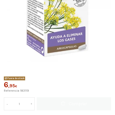
Fuera de stock
6
,95
€
Referencia
183119
Comprar