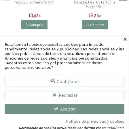
Talquistina Crema 100 Ml
Cicaplast Gel b5 La Roche
Posay 40ml
13
12
,95
,50
€
€
Comprar
Comprar
×
Esta tienda te pide que aceptes cookies para fines de
rendimiento, redes sociales y publicidad. Las redes sociales y las
cookies publicitarias de terceros se utilizan para ofrecerte
funciones de redes sociales y anuncios personalizados.
¿Aceptas estas cookies y el procesamiento de datos
personales involucrados?
Configurar
Rechazar
Aceptar
Política de privacidad y cookies
Declaración de cookies actualizada por última vez el:
18/06/2025
© 2026
Farmaciacia del Teatro. Diseño web por
GrupoDw.es