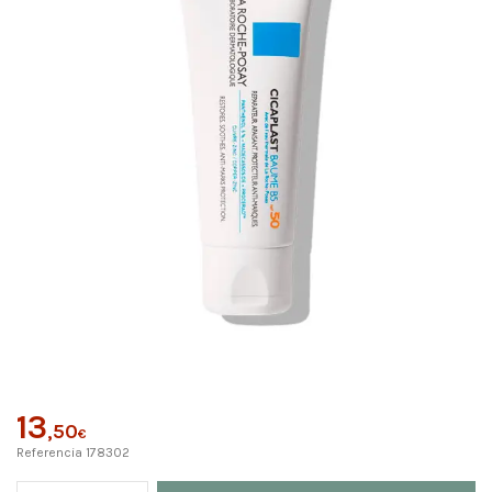
13
,50
€
Referencia
178302