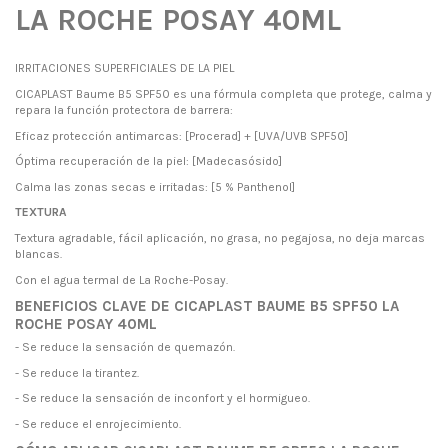
LA ROCHE POSAY 40ML
IRRITACIONES SUPERFICIALES DE LA PIEL
CICAPLAST Baume B5 SPF50 es una fórmula completa que protege, calma y
repara la función protectora de barrera:
Eficaz protección antimarcas: [Procerad] + [UVA/UVB SPF50]
Óptima recuperación de la piel: [Madecasósido]
Calma las zonas secas e irritadas: [5 % Panthenol]
TEXTURA
Textura agradable, fácil aplicación, no grasa, no pegajosa, no deja marcas
blancas.
Con el agua termal de La Roche-Posay.
BENEFICIOS CLAVE DE CICAPLAST BAUME B5 SPF50 LA
ROCHE POSAY 40ML
- Se reduce la sensación de quemazón.
- Se reduce la tirantez.
- Se reduce la sensación de inconfort y el hormigueo.
- Se reduce el enrojecimiento.