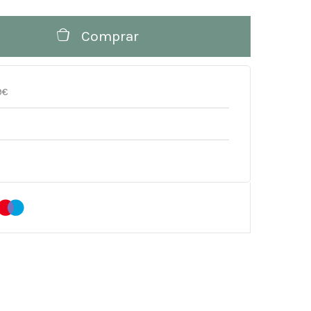
Comprar
9€