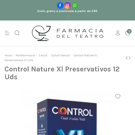
Envío gratis a península a partir de 59€
0
Inicio
Parafarmacia
Salud
Salud Sexual
Control Nature Xl
Preservativos 12 Uds
Control Nature Xl Preservativos 12
Uds