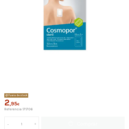
Fuera de stock
2
,95
€
Referencia
171706
Comprar