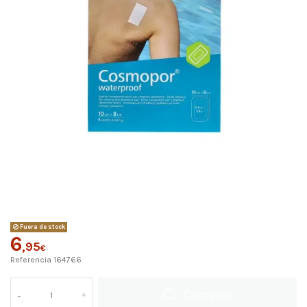
Fuera de stock
6
,95
€
Referencia
164766
Comprar