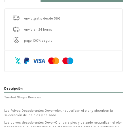
envío gratis desde 59€
envío en 24 horas
pago 100% seguro
Descripción
Trusted Shops Reviews
Los Polvos Desodorantes Devor-olor, neutralizan el olor y absorben la
sudoración de los pies y calzado.
Los polvos desodorantes Devor-Olor para pies y calzado neutralizan el olor
y absorben el sudor gracias a los efectivos ingredientes que contiene su