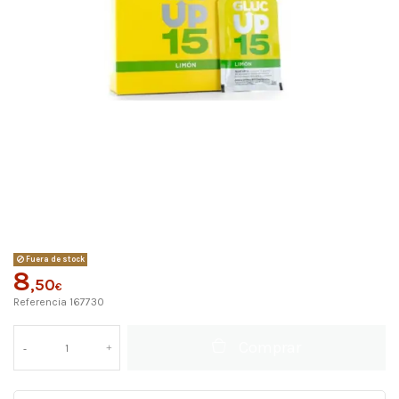
Fuera de stock
8
,50
€
Referencia
167730
Comprar