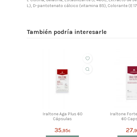
L.), D-pantotenato cálcico (vitamina B5), Colorante (E 172
También podría interesarle
Iraltone Aga Plus 60
Iraltone Fort
Cápsulas
60 Cap
35
27
,95
,
€