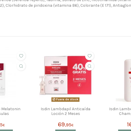
), Clorhidrato de piridoxina (vitamina B6), Colorante (E 171), Antiaglom
Fuera de stock
e Melatonin
Isdin Lambdapil Anticaída
Isdin Lambd
sulas
Loción 2 Meses
Cham
69
1
95
,95
€
€