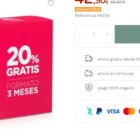
,50
€
48,50 €
ahorras 6,00 €
Referencia
141254
envío gratis desde 5
envío en 24 horas
pago 100% seguro