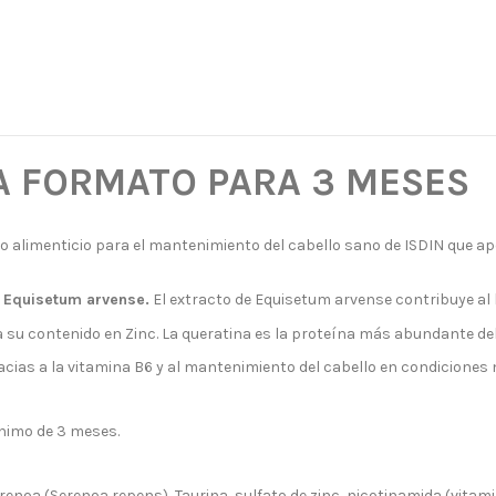
A FORMATO PARA 3 MESES
to alimenticio para el mantenimiento del cabello sano de ISDIN que a
y Equisetum arvense.
El extracto de Equisetum arvense contribuye al b
a su contenido en Zinc. La queratina es la proteína más abundante del
racias a la vitamina B6 y al mantenimiento del cabello en condiciones
nimo de 3 meses.
 Serenoa (Serenoa repens), Taurina, sulfato de zinc, nicotinamida (vit