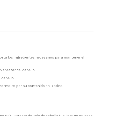
porta los ingredientes necesarios para mantener el
ienestar del cabello.
 cabello.
 normales por su contenido en Biotina.
amina B3), Extracto de Cola de caballo (Equisetum arvense