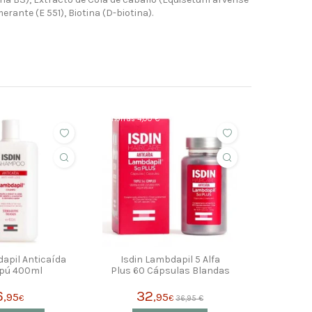
erante (E 551), Biotina (D-biotina).
ahorras 4,00 €
apil Anticaída
Isdin Lambdapil 5 Alfa
pú 400ml
Plus 60 Cápsulas Blandas
6
32
,95
,95
€
€
36,95 €