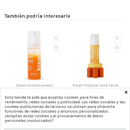
También podría interesarle
ahorras 1,25 €
ahorras 1,70 €
Kream Acondicionador
Kream Protector Solar Facial
Bifásico Bahama Mama
Sun Spritz spf50+ 50ml
×
200ml
Esta tienda te pide que aceptes cookies para fines de
11
15
,25
,25
€
12,50 €
€
16,95 €
rendimiento, redes sociales y publicidad. Las redes sociales y las
cookies publicitarias de terceros se utilizan para ofrecerte
Comprar
Comprar
funciones de redes sociales y anuncios personalizados.
¿Aceptas estas cookies y el procesamiento de datos
personales involucrados?