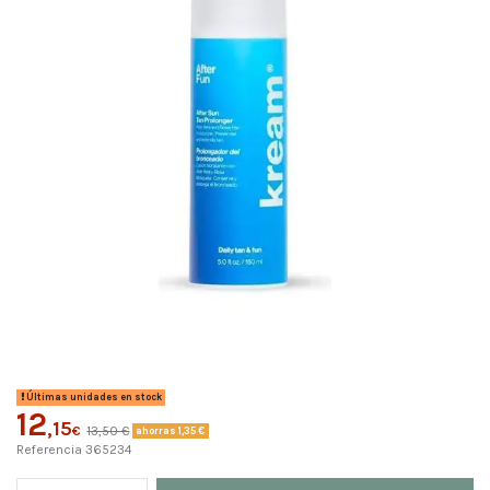
Últimas unidades en stock
12
,15
€
13,50 €
ahorras 1,35 €
Referencia
365234