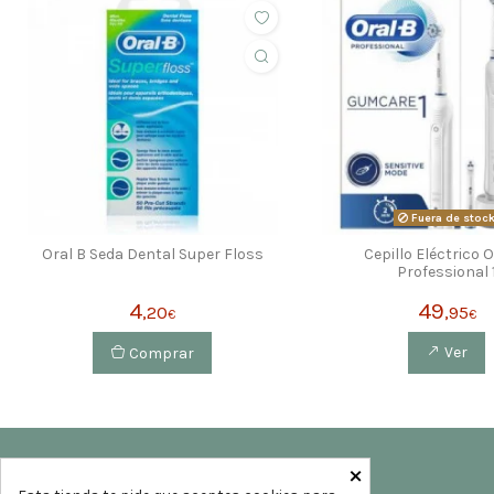
Fuera de stoc
Oral B Seda Dental Super Floss
Cepillo Eléctrico 
Professional 
4
49
,20
,95
€
€
Comprar
Ver
×