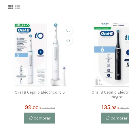
ahorras 26,00 €
ahorras 40,00 €
Oral B Cepillo Eléctrico Io 5
Oral B Cepillo Eléctr
Negro
99
135
,00
,95
€
125,00 €
€
175,95
Comprar
Comprar