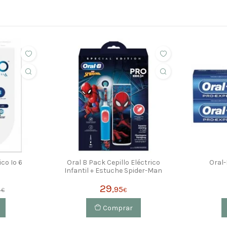
ico Io 6
Oral B Pack Cepillo Eléctrico
Oral-
Infantil + Estuche Spider-Man
29
,95
 €
€
Comprar