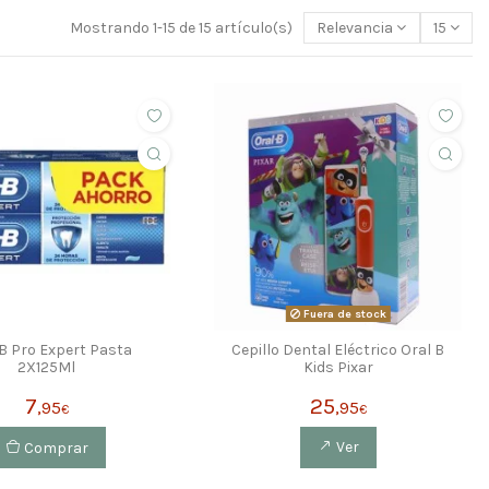
Mostrando 1-15 de 15 artículo(s)
Relevancia
15
Fuera de stock
B Pro Expert Pasta
Cepillo Dental Eléctrico Oral B
2X125Ml
Kids Pixar
7
25
,95
,95
€
€
Comprar
Ver