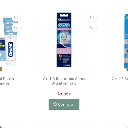
k
al Pasta
Oral-B Recambio Sensi
Oral-B S
malte
Ultrathin 3ud
15
,95
€
Comprar