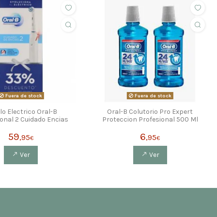
Fuera de stock
Fuera de stock
lo Electrico Oral-B
Oral-B Colutorio Pro Expert
onal 2 Cuidado Encias
Proteccion Profesional 500 Ml
59
6
,95
,95
€
€
Ver
Ver