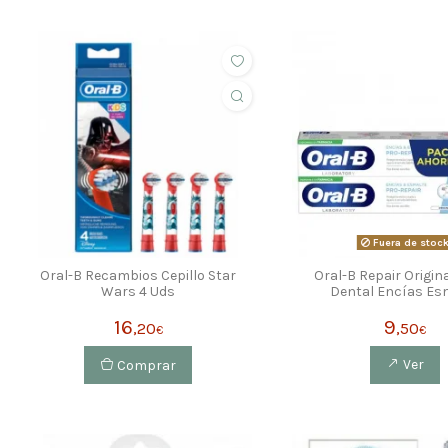
Fuera de stoc
Oral-B Recambios Cepillo Star
Oral-B Repair Origin
Wars 4 Uds
Dental Encías Es
16
9
,20
,50
€
€
Comprar
Ver