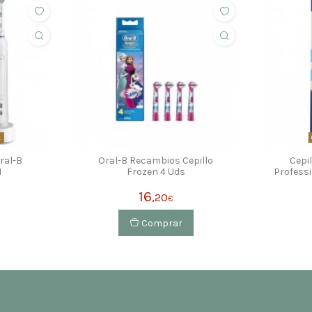
k
Oral-B
Oral-B Recambios Cepillo
Cepil
1
Frozen 4 Uds
Professi
16
,20
€
Comprar