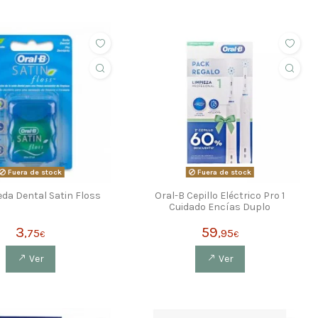
Fuera de stock
Fuera de stock
eda Dental Satin Floss
Oral-B Cepillo Eléctrico Pro 1
Cuidado Encías Duplo
3
59
,75
,95
€
€
Ver
Ver