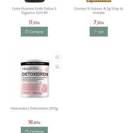
Fuera de stock
Forte Pharma Forté Detox 5
Diorren 9 Sobres 8,5g Stop &
Órganos 500 Ml
Hidrate
11
7
,95
,95
€
€
Comprar
Ver
Vitaceutics Detoxidren 200g
16
,95
€
Comprar