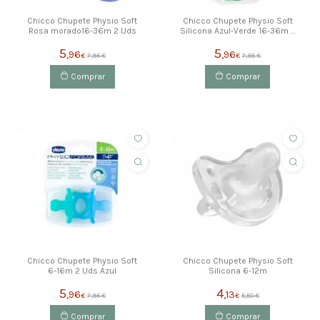
Chicco Chupete Physio Soft
Chicco Chupete Physio Soft
Rosa morado16-36m 2 Uds
Silicona Azul-Verde 16-36m 2
Uds
5
5
,96
,96
€
7,95 €
€
7,95 €
Comprar
Comprar
ahorras 1,99 €
ahorras 1,38 €
Chicco Chupete Physio Soft
Chicco Chupete Physio Soft
6-16m 2 Uds Azul
Silicona 6-12m
5
4
,96
,13
€
7,95 €
€
5,50 €
Comprar
Comprar