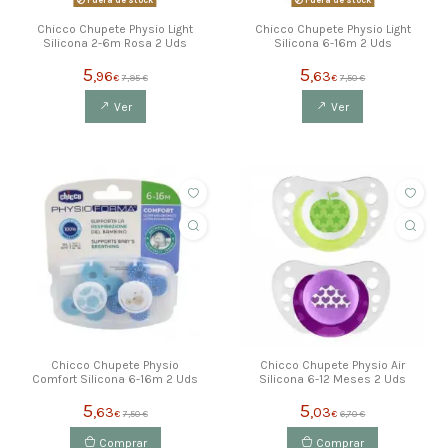
Fuera de stock
Fuera de stock
Chicco Chupete Physio Light
Chicco Chupete Physio Light
Silicona 2-6m Rosa 2 Uds
Silicona 6-16m 2 Uds
5
5
,96
,63
€
7,95 €
€
7,50 €
Ver
Ver
ahorras 1,88 €
ahorras 1,68 €
Chicco Chupete Physio
Chicco Chupete Physio Air
Comfort Silicona 6-16m 2 Uds
Silicona 6-12 Meses 2 Uds
5
5
,63
,03
€
7,50 €
€
6,70 €
Comprar
Comprar