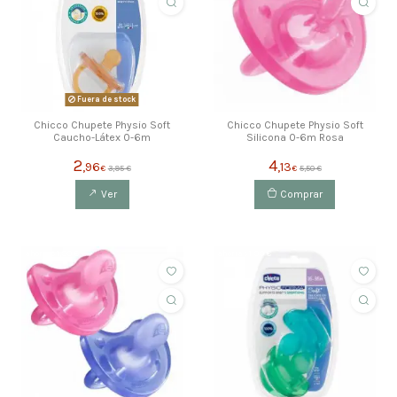
Fuera de stock
Chicco Chupete Physio Soft
Chicco Chupete Physio Soft
Caucho-Látex 0-6m
Silicona 0-6m Rosa
2
4
,96
,13
€
3,95 €
€
5,50 €
Ver
Comprar
ahorras 1,99 €
ahorras 1,99 €