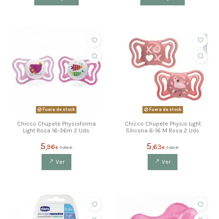
ahorras 1,99 €
ahorras 1,88 €
Fuera de stock
Fuera de stock
Chicco Chupete Physioforma
Chicco Chupete Physio Light
Light Rosa 16-36m 2 Uds
Silicona 6-16 M Rosa 2 Uds
5
5
,96
,63
€
7,95 €
€
7,50 €
Ver
Ver
ahorras 0,99 €
ahorras 1,38 €