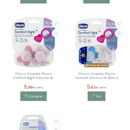
ahorras 1,99 €
ahorras 1,88 €
Fuera de stock
Chicco Chupete Physio
Chicco Chupete Physio
Comfort Night Silicona 16-
Comfort Silicona 16-36m 2
36m 2 Uds
Uds
5
5
,96
,63
€
7,95 €
€
7,50 €
Comprar
Ver
ahorras 1,38 €