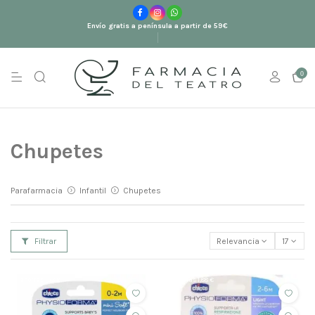
Envío gratis a península a partir de 59€
0
Chupetes
Parafarmacia
Infantil
Chupetes
Filtrar
Relevancia
17
ahorras 1,73 €
ahorras 1,88 €