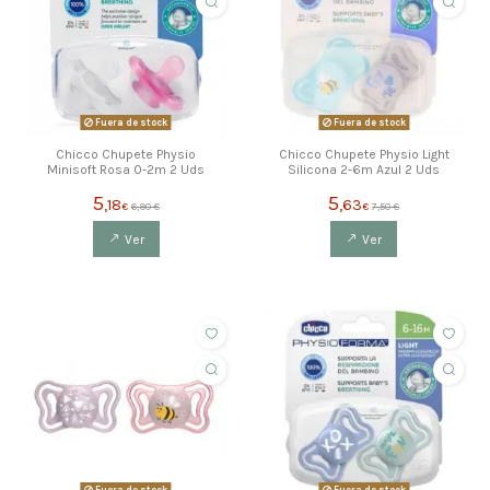
Fuera de stock
Fuera de stock
Chicco Chupete Physio
Chicco Chupete Physio Light
Minisoft Rosa 0-2m 2 Uds
Silicona 2-6m Azul 2 Uds
5
5
,18
,63
€
6,90 €
€
7,50 €
Ver
Ver
ahorras 1,99 €
ahorras 1,88 €