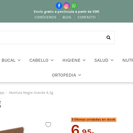
Envío gratis a península a partir de 59€
CONÓCENOS
BLOG
CONTACTO
BUCAL
CABELLO
HIGIENE
SALUD
NUT
ORTOPEDIA
aje
Abeñula Negra Grande 4,5g
g
Últimas unidades en stock
6
,95