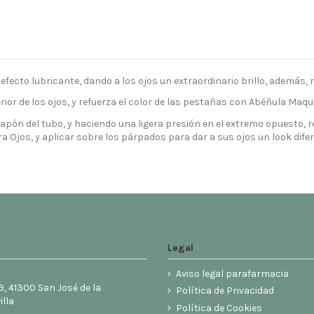
ecto lubricante, dando a los ojos un extraordinario brillo, además, r
or de los ojos, y refuerza el color de las pestañas con Abéñula Maqui
 tapón del tubo, y haciendo una ligera presión en el extremo opuesto, 
 Ojos, y aplicar sobre los párpados para dar a sus ojos un look difer
Legal
Aviso legal parafarmacia
9, 41300 San José de la
Política de Privacidad
illa
Política de Cookies