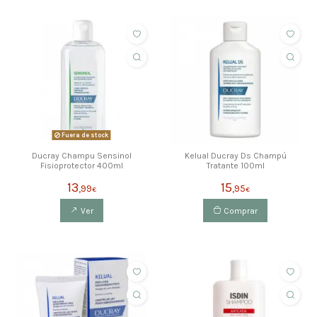
Fuera de stock
Ducray Champu Sensinol
Kelual Ducray Ds Champú
Fisioprotector 400ml
Tratante 100ml
13
15
,99
,95
€
€
Ver
Comprar