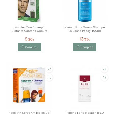
Just For Men Champú
Kerium Extra Suave Champú
Clorante Castaño Oscuro
La Roche Posay 400ml
9
13
,20
,95
€
€
Comprar
Comprar
Neositrin Spray Antipiojos Gel
Iraltone Forte Melatonin 60