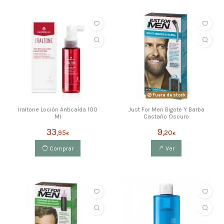
Fuera de stock
Iraltone Loción Anticaída 100
Just For Men Bigote Y Barba
Ml
Castaño Oscuro
33
9
,95
,20
€
€
Comprar
Ver