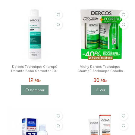
Fuera de stock
Dercos Technique Champú
Vichy Dercos Technique
Tratante Sebo Corrector 200
Champú Anticaspa Cabello
Ml
Seco 400ml + Recarga
12
30
500ml
,95
,95
€
€
Comprar
Ver