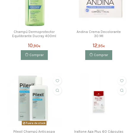
Champú Dermoprotector
Andina Crema Decolorante
Equilibrante Ducray 400ml
30 Ml
10
12
,90
,95
€
€
Comprar
Comprar
Fuera de stock
Pilexil Champú Anticaspa
Iraltone Aga Plus 60 Cápsulas