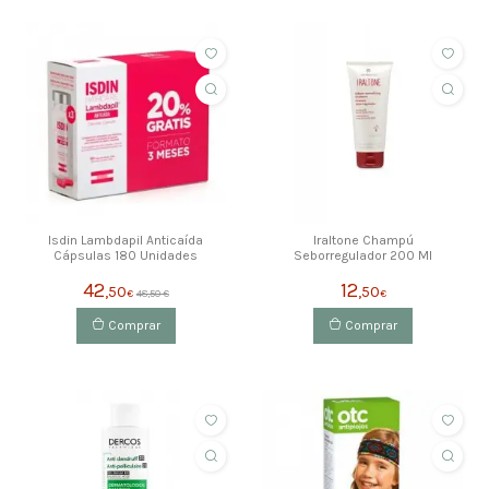
ahorras 6,00 €
Isdin Lambdapil Anticaída
Iraltone Champú
Cápsulas 180 Unidades
Seborregulador 200 Ml
42
12
,50
,50
€
48,50 €
€
Comprar
Comprar