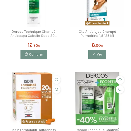
Fuera de stock
Dercos Technique Champú
Otc Antipiojos Champú
Anticaspa Cabello Seco 200
Permetrina 1,5 125 Ml
Ml
12
8
,95
,90
€
€
Comprar
Ver
Fuera de stock
Isdin Lambdapil Hairdensity
Dercos Technique Champú