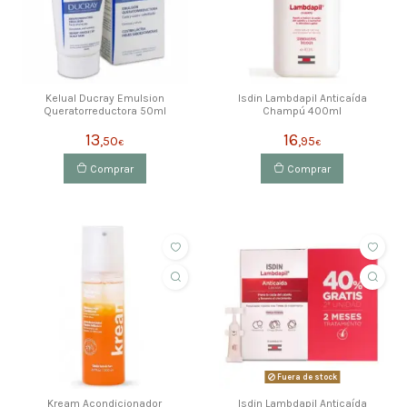
Kelual Ducray Emulsion
Isdin Lambdapil Anticaída
Queratorreductora 50ml
Champú 400ml
13
16
,50
,95
€
€
Comprar
Comprar
ahorras 1,25 €
Fuera de stock
Kream Acondicionador
Isdin Lambdapil Anticaída