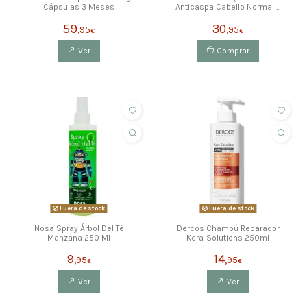
Cápsulas 3 Meses
Anticaspa Cabello Normal A
Graso 400 Ml + Recarga 500
59
30
Ml
,95
,95
€
€
Ver
Comprar
Fuera de stock
Fuera de stock
Nosa Spray Árbol Del Té
Dercos Champú Reparador
Manzana 250 Ml
Kera-Solutions 250ml
9
14
,95
,95
€
€
Ver
Ver