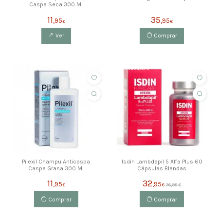
Caspa Seca 300 Ml
11
35
,95
,95
€
€
Ver
Comprar
ahorras 4,00 €
Pilexil Champu Anticaspa
Isdin Lambdapil 5 Alfa Plus 60
Caspa Grasa 300 Ml
Cápsulas Blandas
11
32
,95
,95
€
€
36,95 €
Comprar
Comprar