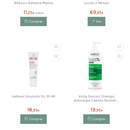
Bifásico Bahama Mama
Loción 2 Meses
200ml
11
69
,25
,95
€
12,50 €
€
Comprar
Ver
Iraltone Emulsión Ds 30 Ml
Vichy Dercos Champú
Anticaspa Cabello Normal O
Graso 400ml
18
19
,95
,95
€
€
Comprar
Comprar