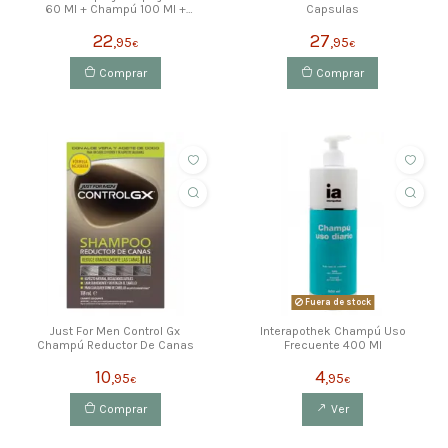
60 Ml + Champú 100 Ml +
Capsulas
Liendrera
22
27
,95
,95
€
€
Comprar
Comprar
Fuera de stock
Just For Men Control Gx
Interapothek Champú Uso
Champú Reductor De Canas
Frecuente 400 Ml
10
4
,95
,95
€
€
Comprar
Ver