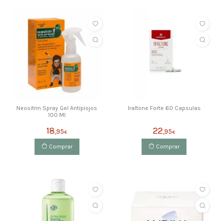
Neositrin Spray Gel Antipiojos
Iraltone Forte 60 Capsulas
100 Ml
18
22
,95
,95
€
€
Comprar
Comprar