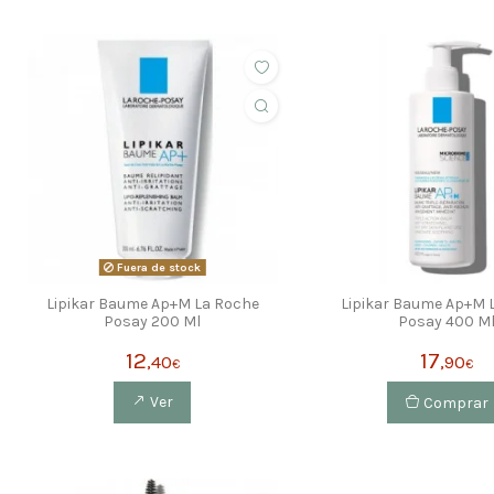
Fuera de stock
Lipikar Baume Ap+M La Roche
Lipikar Baume Ap+M 
Posay 200 Ml
Posay 400 M
12
17
,40
,90
€
€
Ver
Comprar