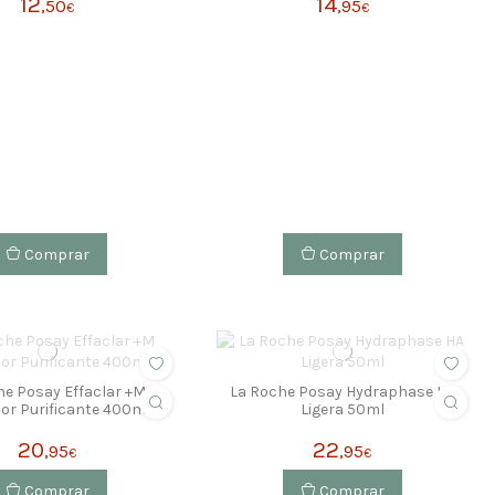
12
14
,50
,95
€
€
Comprar
Comprar
he Posay Effaclar +M
La Roche Posay Hydraphase Ha
or Purificante 400ml
Ligera 50ml
20
22
,95
,95
€
€
Comprar
Comprar