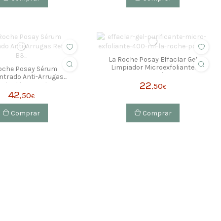
La Roche Posay Effaclar Gel
Limpiador Microexfoliante
oche Posay Sérum
400ml
trado Anti-Arrugas
22
etinol b3 30ml
,50
€
42
,50
€
Comprar
Comprar