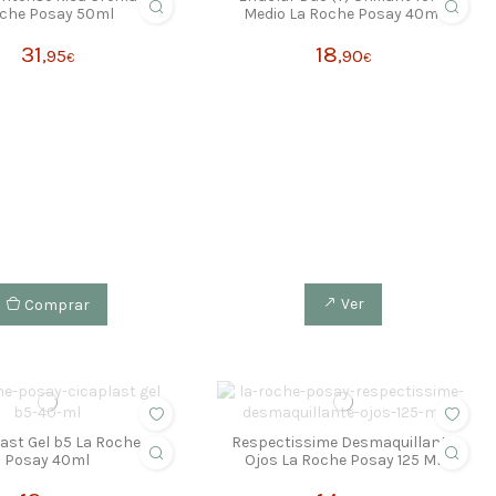
che Posay 50ml
Medio La Roche Posay 40ml
31
18
,95
,90
€
€
Comprar
Ver
ast Gel b5 La Roche
Respectissime Desmaquillante
Posay 40ml
Ojos La Roche Posay 125 Ml