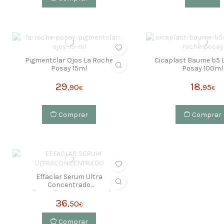
Pigmentclar Ojos La Roche
Cicaplast Baume b5 
Posay 15ml
Posay 100ml
29
18
,90
,95
€
€
Comprar
Comprar
Effaclar Serum Ultra
Concentrado
Antiimperfecciones La Roche
Posay 30ml
36
,50
€
Comprar