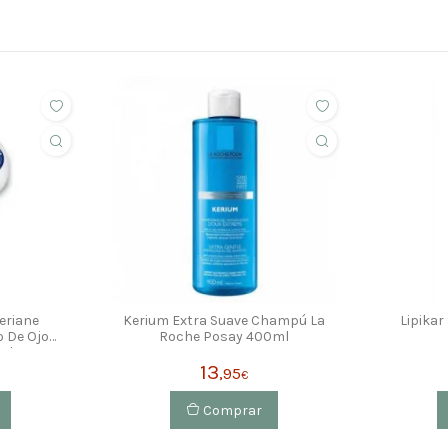
eriane
Kerium Extra Suave Champú La
Lipikar
o De Ojos
Roche Posay 400ml
ml
13
,95
€
Comprar