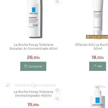
Fuera de stoc
La Roche Posay Toleriane
Effaclar K(+) La Roc
Rosaliac Ar Concentrado 40ml
30ml
26
18
,95
,50
€
€
Comprar
Ver
La Roche Posay Toleriane
Dermolimpiador 400ml
19
,99
€