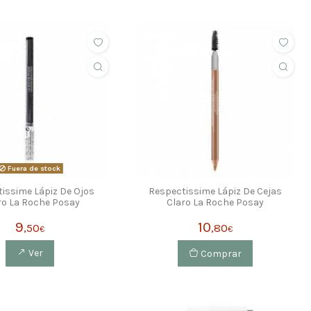
Fuera de stock
issime Lápiz De Ojos
Respectissime Lápiz De Cejas
o La Roche Posay
Claro La Roche Posay
9
10
,50
,80
€
€
Ver
Comprar