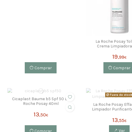
La Roche Posay Tol
Crema Limpiadora 
Inconfort 400
19
,99
€
Comprar
Comprar
Fuera de stoc
Cicaplast Baume b5 Spf 50 La
Roche Posay 40ml
La Roche Posay Effa
Limpiador Purifican
13
,50
€
13
,55
€
Comprar
Ver