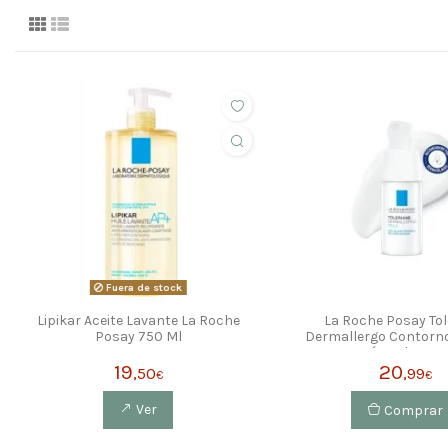
Fuera de stock
Lipikar Aceite Lavante La Roche
La Roche Posay Tol
Posay 750 Ml
Dermallergo Contorn
Y Párpados 20
19
20
,50
,99
€
€
Ver
Comprar