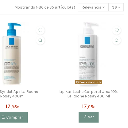
Mostrando 1-36 de 65 artículo(s)
Relevancia
36
Fuera de stock
 Syndet Ap+ La Roche
Lipikar Leche Corporal Urea 10%
Posay 400ml
La Roche Posay 400 Ml
17
17
,95
,95
€
€
Comprar
Ver