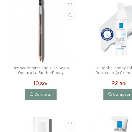
Respectissime Lápiz De Cejas
La Roche-Posay Tol
Oscuro La Roche-Posay
Dermallergo Crem
10
22
,80
,50
€
€
Comprar
Comprar