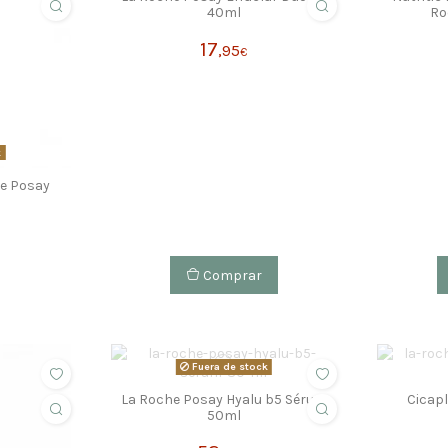
40ml
Ro
17
,95
€
k
he Posay
Comprar
Fuera de stock
La Roche Posay Hyalu b5 Sérum
Cicapl
50ml