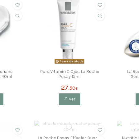
Fuera de stock
eriane
Pure Vitamin C Ojos La Roche
La Ro
a 40ml
Posay 15ml
Sen
27
,50
€
Ver
La Roche Posay Effaclar Duo+M
Nutritic