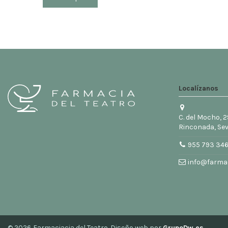
Localízanos
C. del Mocho, 2
Rinconada, Sev
955 793 34
info@farmac
© 2026
Farmaciacia del Teatro. Diseño web por
GrupoDw.es