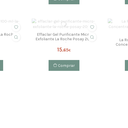
La Roche
Effaclar Gel Purificante Micro
Exfoliante La Roche Posay 200
La R
Ml
Concen
15
R
,65
€
Comprar