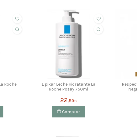
La Roche
Lipikar Leche Hidratante La
Respect
l
Roche Posay 750ml
Negr
22
,95
€
Comprar