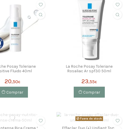
che Posay Toleriane
La Roche Posay Toleriane
sitive Fluido 40ml
Rosaliac Ar spf30 50ml
20
23
,50
,55
€
€
Comprar
Comprar
Fuera de stock
 Intense Rica Crema La
Effaclar Duo (+) Unifiant Tono