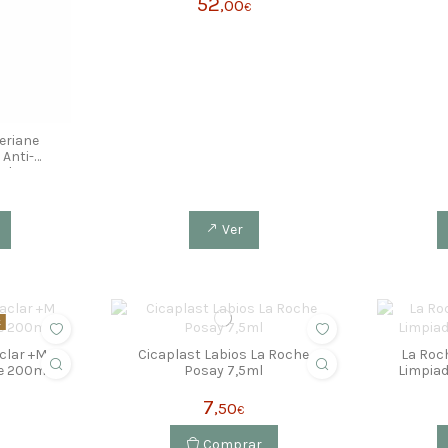
52
,00
€
eriane
Anti-
ml
Ver
k
clar +M
Cicaplast Labios La Roche
La Roc
te 200ml
Posay 7,5ml
Limpiad
7
,50
€
Comprar