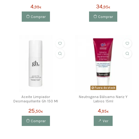
Cremagel 50ml
4
34
,99
,95
€
€
Comprar
Comprar
Fuera de stock
Aceite Limpiador
Neutrogena Bálsamo Nariz Y
Desmaquillante Gh 150 Ml
Labios 15ml
25
4
,50
,95
€
€
Comprar
Ver