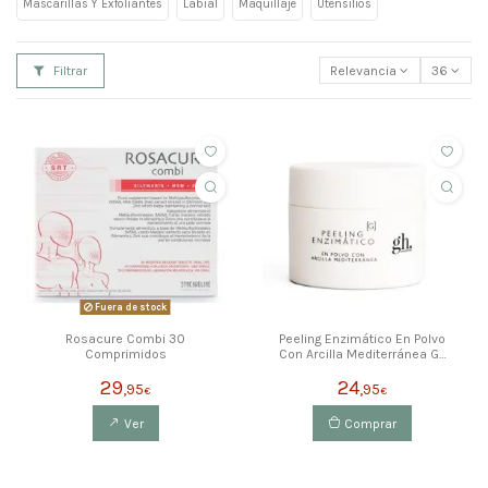
Mascarillas Y Exfoliantes
Labial
Maquillaje
Utensilios
Filtrar
Relevancia
36
Fuera de stock
Rosacure Combi 30
Peeling Enzimático En Polvo
Comprimidos
Con Arcilla Mediterránea Gh
40g
29
24
,95
,95
€
€
Ver
Comprar