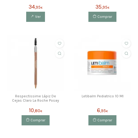
34
35
,95
,95
€
€
Ver
Comprar
Respectissime Lápiz De
Letibalm Pediatrico 10 Ml
Cejas Claro La Roche Posay
10
6
,80
,95
€
€
Comprar
Comprar