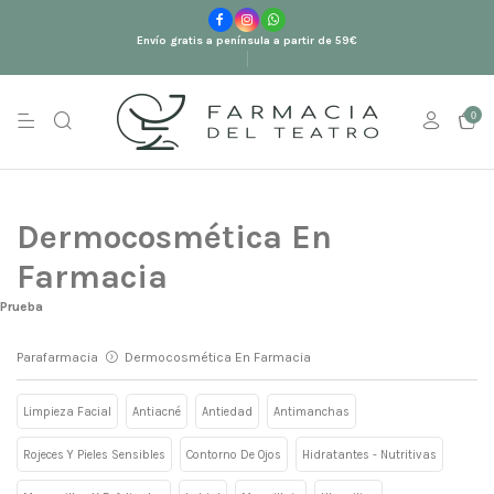
Envío gratis a península a partir de 59€
0
Dermocosmética En
Farmacia
Prueba
Parafarmacia
Dermocosmética En Farmacia
Limpieza Facial
Antiacné
Antiedad
Antimanchas
Rojeces Y Pieles Sensibles
Contorno De Ojos
Hidratantes - Nutritivas