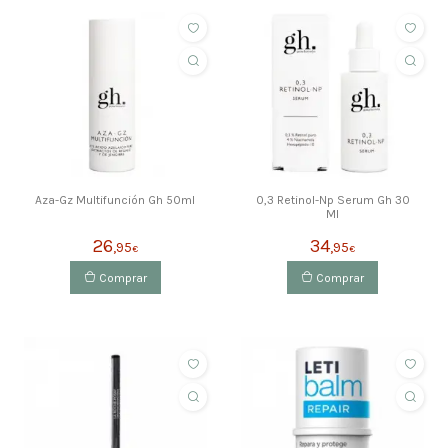
Aza-Gz Multifunción Gh 50ml
0,3 Retinol-Np Serum Gh 30
Ml
26
34
,95
,95
€
€
Comprar
Comprar