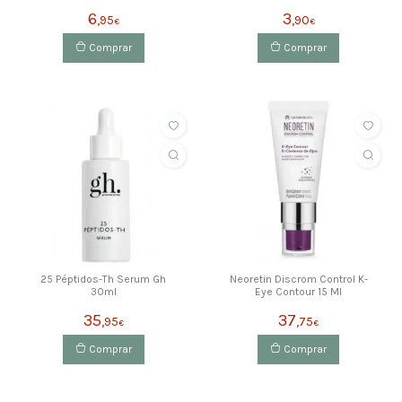
6
3
,95
,90
€
€
Comprar
Comprar
25 Péptidos-Th Serum Gh
Neoretin Discrom Control K-
30ml
Eye Contour 15 Ml
35
37
,95
,75
€
€
Comprar
Comprar