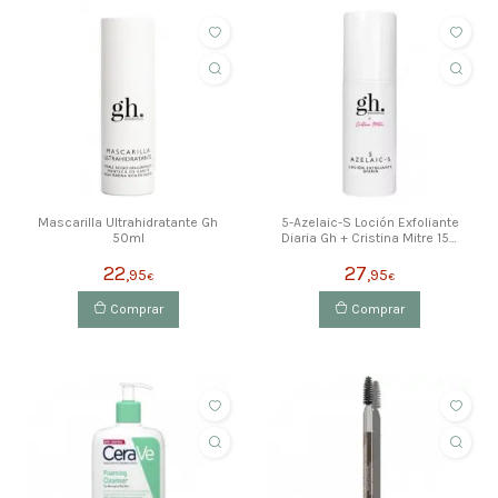
Mascarilla Ultrahidratante Gh
5-Azelaic-S Loción Exfoliante
50ml
Diaria Gh + Cristina Mitre 150
Ml
22
27
,95
,95
€
€
Comprar
Comprar