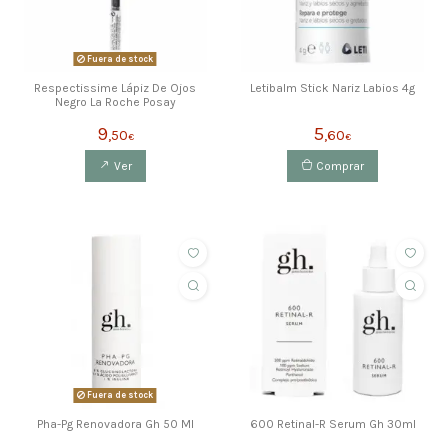
Fuera de stock
Respectissime Lápiz De Ojos
Letibalm Stick Nariz Labios 4g
Negro La Roche Posay
9
5
,50
,60
€
€
Ver
Comprar
Fuera de stock
Pha-Pg Renovadora Gh 50 Ml
600 Retinal-R Serum Gh 30ml