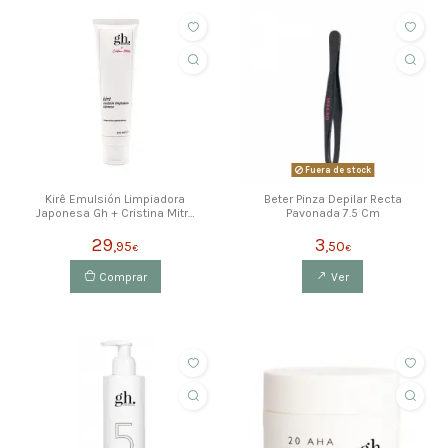
Fuera de stock
Kirê Emulsión Limpiadora
Beter Pinza Depilar Recta
Japonesa Gh + Cristina Mitre
Pavonada 7.5 Cm
100 Ml
29
3
,95
,50
€
€
Comprar
Ver