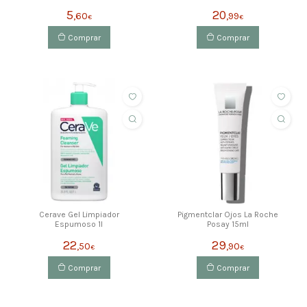
Ojos Y Párpados 20ml
5
20
,60
,99
€
€
Comprar
Comprar
Cerave Gel Limpiador
Pigmentclar Ojos La Roche
Espumoso 1l
Posay 15ml
22
29
,50
,90
€
€
Comprar
Comprar