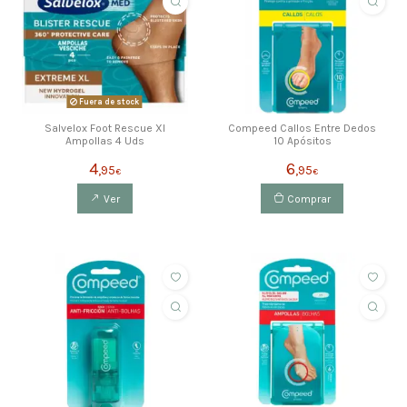
Fuera de stock
Salvelox Foot Rescue Xl
Compeed Callos Entre Dedos
Ampollas 4 Uds
10 Apósitos
4
6
,95
,95
€
€
Ver
Comprar