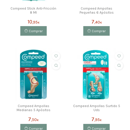
Compeed Stick Anti-Fricción
Compeed Ampollas
8 Ml
Pequeñas 6 Apósitos
10
7
,95
,40
€
€
Comprar
Comprar
Compeed Ampollas
Compeed Ampollas Surtido 5
Medianas 5 Apósitos
Uds
7
7
,50
,95
€
€
Comprar
Comprar