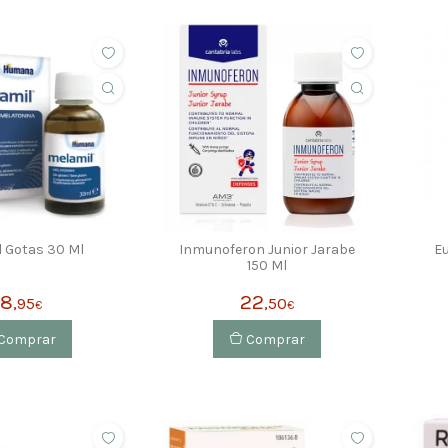
l Gotas 30 Ml
Inmunoferon Junior Jarabe
Eu
150 Ml
18
22
,95
,50
€
€
Comprar
Comprar