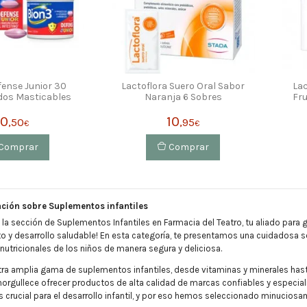
fense Junior 30
Lactoflora Suero Oral Sabor
Lac
os Masticables
Naranja 6 Sobres
Fru
10
10
,50
,95
€
€
Comprar
Comprar
ción sobre Suplementos infantiles
 la sección de Suplementos Infantiles en Farmacia del Teatro, tu aliado para
to y desarrollo saludable! En esta categoría, te presentamos una cuidadosa 
utricionales de los niños de manera segura y deliciosa.
tra amplia gama de suplementos infantiles, desde vitaminas y minerales ha
norgullece ofrecer productos de alta calidad de marcas confiables y especial
crucial para el desarrollo infantil, y por eso hemos seleccionado minucios