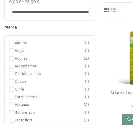
0,00 € - 23,00 €
Marca
Almirall
(1)
Angelini
(1)
Aquilea
(2)
Arkopharma
(1)
Cantabria Labs
(1)
Casen
(1)
Cinfa
(1)
Arkoreal Ap
Forté Pharma
(1)
Humana
(2)
Italfarmaco
(1)
Lactoflora
(3)
P&G
(1)