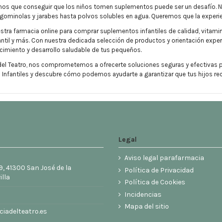
 que conseguir que los niños tomen suplementos puede ser un desafío. Nues
gominolas y jarabes hasta polvos solubles en agua. Queremos que la experien
tra farmacia online para comprar suplementos infantiles de calidad, vitamin
antil y más. Con nuestra dedicada selección de productos y orientación exper
cimiento y desarrollo saludable de tus pequeños.
el Teatro, nos comprometemos a ofrecerte soluciones seguras y efectivas pa
nfantiles y descubre cómo podemos ayudarte a garantizar que tus hijos reci
Legal
Aviso legal parafarmacia
9, 41300 San José de la
Política de Privacidad
illa
Política de Cookies
6
Incidencias
Mapa del sitio
iadelteatro.es