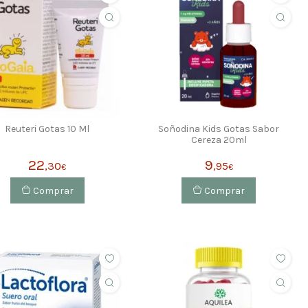
Reuteri Gotas 10 Ml
Soñodina Kids Gotas Sabor
Cereza 20ml
22
9
,30
,95
€
€
Comprar
Comprar