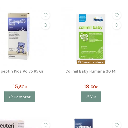
Fuera de stock
peptin Kids Polvo 65 Gr
Colimil Baby Humana 30 Ml
15
19
,50
,60
€
€
Comprar
Ver