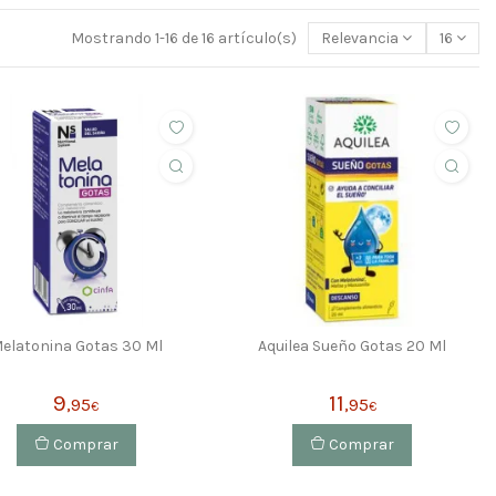
Mostrando 1-16 de 16 artículo(s)
Relevancia
16
elatonina Gotas 30 Ml
Aquilea Sueño Gotas 20 Ml
9
11
,95
,95
€
€
Comprar
Comprar