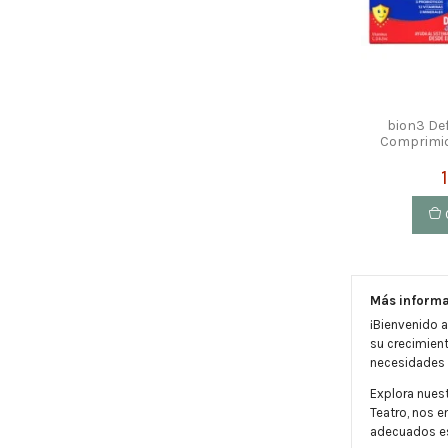
bion3 De
Comprimid
Más informa
¡Bienvenido a
su crecimien
necesidades n
Explora nues
Teatro, nos e
adecuados es 