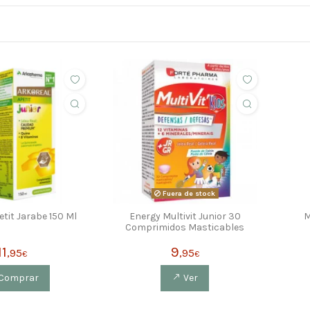
Fuera de stock
etit Jarabe 150 Ml
Energy Multivit Junior 30
M
Comprimidos Masticables
11
9
,95
,95
€
€
Comprar
Ver