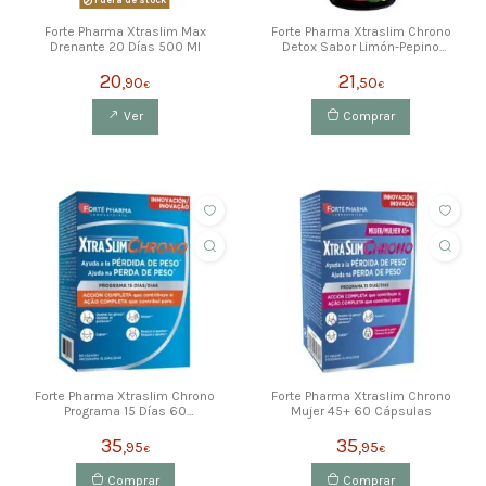
Fuera de stock
Forte Pharma Xtraslim Max
Forte Pharma Xtraslim Chrono
Drenante 20 Días 500 Ml
Detox Sabor Limón-Pepino
450ml
20
21
,90
,50
€
€
Ver
Comprar
Forte Pharma Xtraslim Chrono
Forte Pharma Xtraslim Chrono
Programa 15 Días 60
Mujer 45+ 60 Cápsulas
Cápsulas
35
35
,95
,95
€
€
Comprar
Comprar