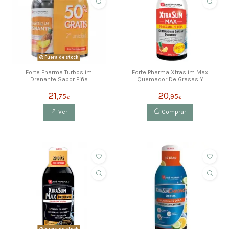
Fuera de stock
Forte Pharma Turboslim
Forte Pharma Xtraslim Max
Drenante Sabor Piña
Quemador De Grasas Y
2X500Ml
Drenante 500 Ml
21
20
,75
,95
€
€
Ver
Comprar