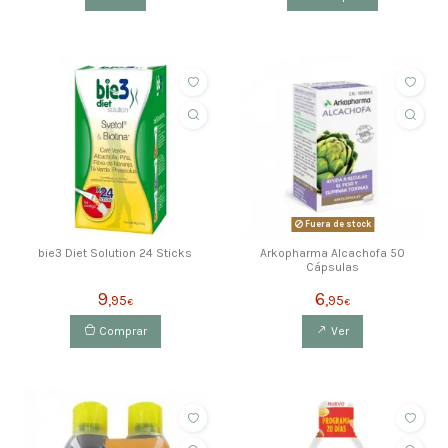
Fuera de stock
bie3 Diet Solution 24 Sticks
Arkopharma Alcachofa 50
Cápsulas
9
6
,95
,95
€
€
Comprar
Ver