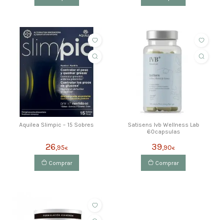
Aquilea Slimpic – 15 Sobres
Satisens Ivb Wellness Lab
60capsulas
26
39
,95
,90
€
€
Comprar
Comprar