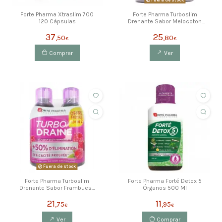
Fuera de stock
Forte Pharma Xtraslim 700
Forte Pharma Turboslim
120 Cápsulas
Drenante Sabor Melocoton
2X500Ml
37
25
,50
,80
€
€
Comprar
Ver
Fuera de stock
Forte Pharma Turboslim
Forte Pharma Forté Detox 5
Drenante Sabor Frambuesa
Órganos 500 Ml
2X500Ml
21
11
,75
,95
€
€
Ver
Comprar