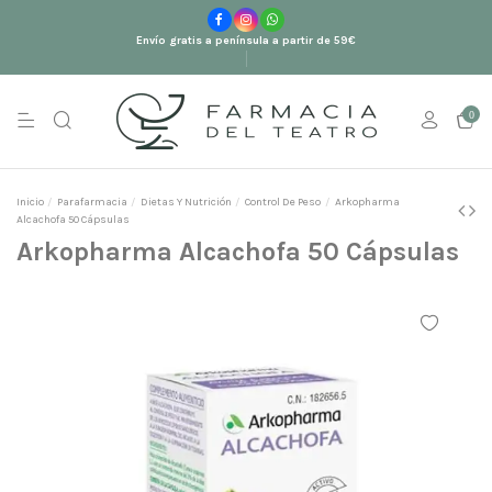
Envío gratis a península a partir de 59€
0
Inicio
Parafarmacia
Dietas Y Nutrición
Control De Peso
Arkopharma
Alcachofa 50 Cápsulas
Arkopharma Alcachofa 50 Cápsulas