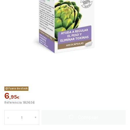
Fuera de stock
6
,95
€
Referencia
182656
Comprar