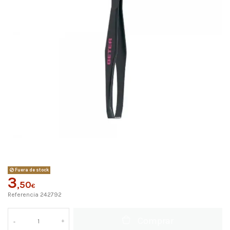
Fuera de stock
3
,50
€
Referencia
242792
Comprar