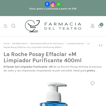
Envío gratis a península a partir de 59€
0
Inicio
Parafarmacia
Dermocosmética En Farmacia
Limpieza Facial
La
Roche Posay Effaclar +M Limpiador Purificante 400ml
La Roche Posay Effaclar +M
Limpiador Purificante 400ml
Effaclar Gel Limpiador Purificante +M
de La Roche-Posay elimina el exceso
de sebo y las impurezas respetando la piel sensible. Ideal para
pieles
grasas o con tendencia acneica
que buscan limpieza en profundidad sin
irritación.