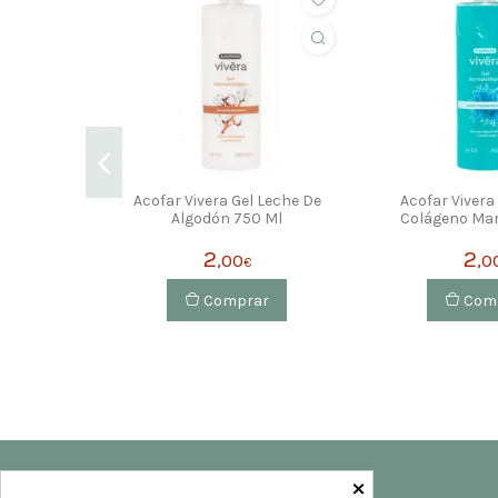
Acofar Vivera Gel Leche De
Acofar Vivera 
Algodón 750 Ml
Colágeno Mar
2
2
,00
,0
€
Comprar
Com
×