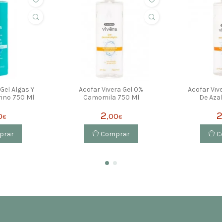
Gel Algas Y
Acofar Vivera Gel 0%
Acofar Viv
ino 750 Ml
Camomila 750 Ml
De Aza
2
0
,00
€
€
prar
Comprar
C