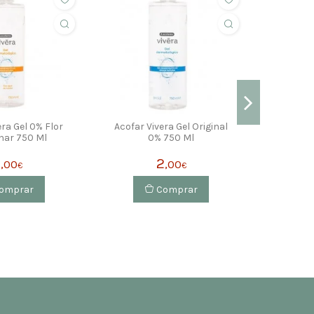
era Gel 0% Flor
Acofar Vivera Gel Original
Acofar V
har 750 Ml
0% 750 Ml
Oliva 
2
2
,00
,00
€
€
omprar
Comprar