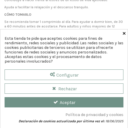
Ayuda a facilitar la relajación y el descanso tranquilo.
CÓMO TOMARLO
Se recomienda tomar 1 comprimido al día. Para ayudar a dormir bien, de 30
a 60 minutos antes de acostarse. Para adultos y niños mayores de 12
×
años.
Esta tienda te pide que aceptes cookies para fines de
rendimiento, redes sociales y publicidad. Las redes sociales y las
cookies publicitarias de terceros se utilizan para ofrecerte
funciones de redes sociales y anuncios personalizados.
¿Aceptas estas cookies y el procesamiento de datos
personales involucrados?
Configurar
Rechazar
Aceptar
Política de privacidad y cookies
Declaración de cookies actualizada por última vez el:
18/06/2025
© 2026
Farmaciacia del Teatro. Diseño web por
GrupoDw.es