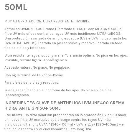
50ML
MUY ALTA PROTECCIÓN. ULTRA RESISTENTE. INVISIBLE
Anthelios UVMUNE 400 Crema Hidratante SPF50+ : con MEXORYL400, el
filtro UV más eficaz contra los rayos UV más insidiosos: ULTRA-LARGOS.
Una protección avanzada de amplio espectro (UVB + UVA incluso hasta los
UVA ULTRA-LARGOS). Testado en piel sensible y reactiva. Testado en todo
tipo de pieles y fototipos.
Ultra resistente: agua, sudor y arena. Tolerancia óptima. No pica en los ojos.
Invisible, textura ligera. Hipoalergénico.
Acabado natural. No graso. No pegajoso.
Con agua termal de La Roche-Posay.
Para pieles sensibles y reactivas.
Puede ser aplicado en el contorno de los ojos. No pica en los ojos.
Hipoalergénico.
INGREDIENTES CLAVE DE ANTHELIOS UVMUNE400 CREMA
HIDRATANTE SPF50+ 50ML
- MEXORYL:
Un filtro solar sin precedentes en la protección UV en 30 años;
un nuevo filtro UV exclusivo que protege contra los rayos UV más
insidiosos: ultra long UVA*. * [340-400nm] = UVA largos/ [380-400nm] = el
final del espectro UV al cual llamamos ultra-long UVA