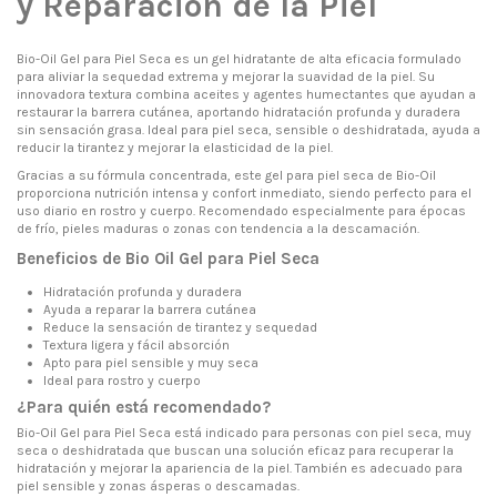
y Reparación de la Piel
Bio-Oil Gel para Piel Seca es un gel hidratante de alta eficacia formulado
para aliviar la sequedad extrema y mejorar la suavidad de la piel. Su
innovadora textura combina aceites y agentes humectantes que ayudan a
restaurar la barrera cutánea, aportando hidratación profunda y duradera
sin sensación grasa. Ideal para piel seca, sensible o deshidratada, ayuda a
reducir la tirantez y mejorar la elasticidad de la piel.
Gracias a su fórmula concentrada, este gel para piel seca de Bio-Oil
proporciona nutrición intensa y confort inmediato, siendo perfecto para el
uso diario en rostro y cuerpo. Recomendado especialmente para épocas
de frío, pieles maduras o zonas con tendencia a la descamación.
Beneficios de Bio Oil Gel para Piel Seca
Hidratación profunda y duradera
Ayuda a reparar la barrera cutánea
Reduce la sensación de tirantez y sequedad
Textura ligera y fácil absorción
Apto para piel sensible y muy seca
Ideal para rostro y cuerpo
¿Para quién está recomendado?
Bio-Oil Gel para Piel Seca está indicado para personas con piel seca, muy
seca o deshidratada que buscan una solución eficaz para recuperar la
hidratación y mejorar la apariencia de la piel. También es adecuado para
piel sensible y zonas ásperas o descamadas.