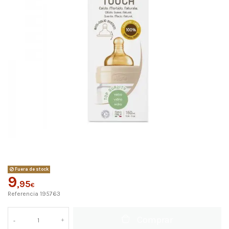
Fuera de stock
9
,95
€
Referencia
195763
Comprar