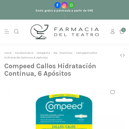
Envío gratis a península a partir de 59€
0
Inicio
Parafarmacia
Ortopedia
Pie - Plantillas
Compeed Callos
Hidratación Continua, 6 Apósitos
Compeed Callos Hidratación
Continua, 6 Apósitos