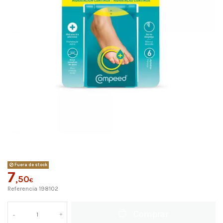
Fuera de stock
7
,50
€
Referencia
198102
Comprar