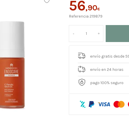
56
,90
€
Referencia
219879
envío gratis desde 5
envío en 24 horas
pago 100% seguro