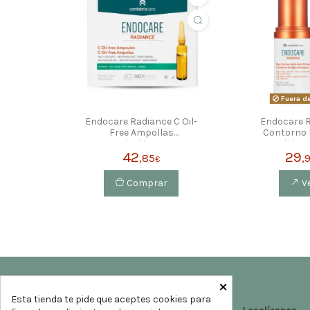
Fuera d
Endocare Radiance C Oil-
Endocare 
Free Ampollas
Contorno 
Antioxidantes
Antiojera
Regeneradoras
42
29
,85
,
€
Hidratantes 30X2Ml
Comprar
V
×
Esta tienda te pide que aceptes cookies para