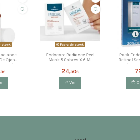
e stock
Fuera de stock
Radiance
Endocare Radiance Peel
Pack Endo
De Ojos
Mask 5 Sobres X 6 Ml
Retinol Se
s 15 Ml
30ml + Ren
De O
24
7
95
,50
€
€
er
Ver
C