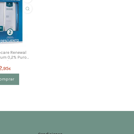
care Renewal
rum 0,2% Puro
ewal Contorno
jos 15ml
2
,95
€
omprar