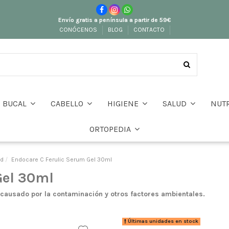
Envío gratis a península a partir de 59€
CONÓCENOS
BLOG
CONTACTO
BUCAL
CABELLO
HIGIENE
SALUD
NUT
ORTOPEDIA
ad
Endocare C Ferulic Serum Gel 30ml
Gel 30ml
causado por la contaminación y otros factores ambientales.
Últimas unidades en stock