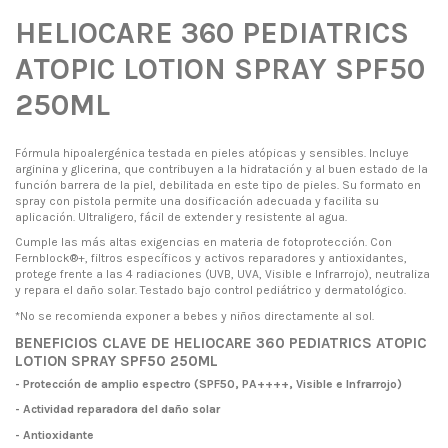
HELIOCARE 360 PEDIATRICS
ATOPIC LOTION SPRAY SPF50
250ML
Fórmula hipoalergénica testada en pieles atópicas y sensibles. Incluye
arginina y glicerina, que contribuyen a la hidratación y al buen estado de la
función barrera de la piel, debilitada en este tipo de pieles. Su formato en
spray con pistola permite una dosificación adecuada y facilita su
aplicación. Ultraligero, fácil de extender y resistente al agua.
Cumple las más altas exigencias en materia de fotoprotección. Con
Fernblock®+, filtros específicos y activos reparadores y antioxidantes,
protege frente a las 4 radiaciones (UVB, UVA, Visible e Infrarrojo), neutraliza
y repara el daño solar. Testado bajo control pediátrico y dermatológico.
*No se recomienda exponer a bebes y niños directamente al sol.
BENEFICIOS CLAVE DE HELIOCARE 360 PEDIATRICS ATOPIC
LOTION SPRAY SPF50 250ML
- Protección de amplio espectro (SPF50, PA++++, Visible e Infrarrojo)
- Actividad reparadora del daño solar
- Antioxidante