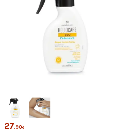
27
,90
€