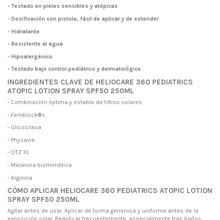
- Testado en pieles sensibles y atópicas
- Dosificación con pistola, fácil de aplicar y de extender
- Hidratante
- Resistente al agua
- Hipoalergénico
- Testado bajo control pediátrico y dermatológico
INGREDIENTES CLAVE DE HELIOCARE 360 PEDIATRICS
ATOPIC LOTION SPRAY SPF50 250ML
- Combinación óptima y estable de filtros solares
- Fernblock®+
- Glicosilasa
- Physavie
- OTZ 10
- Melanina biomimética
- Arginina
CÓMO APLICAR HELIOCARE 360 PEDIATRICS ATOPIC LOTION
SPRAY SPF50 250ML
Agitar antes de usar. Aplicar de forma generosa y uniforme antes de la
exposición solar. Reaplicar frecuentemente, especialmente tras baños