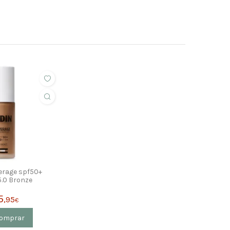
erage spf50+
5.0 Bronze
5
,95
€
omprar