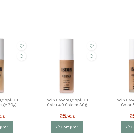
age spf50+
Isdin Coverage spf50+
Isdin Cov
eige 30g
Color 4.0 Golden 30g
Color 
25
2
95
,95
€
€
prar
Comprar
C