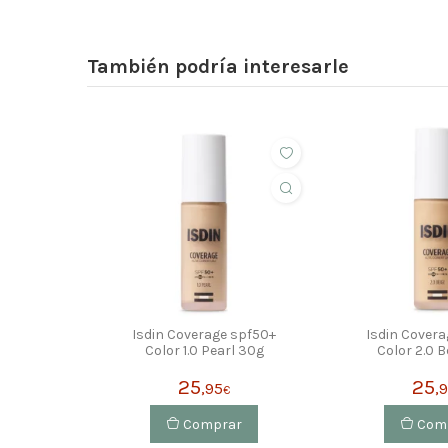
También podría interesarle
Isdin Coverage spf50+
Isdin Cover
Color 1.0 Pearl 30g
Color 2.0 B
25
25
,95
,
€
Comprar
Com