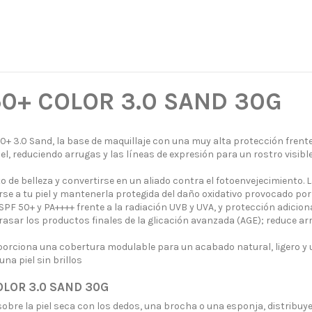
50+ COLOR 3.0 SAND 30G
 3.0 Sand, la base de maquillaje con una muy alta protección frente a
 piel, reduciendo arrugas y las líneas de expresión para un rostro visi
de belleza y convertirse en un aliado contra el fotoenvejecimiento
 a tu piel y mantenerla protegida del daño oxidativo provocado por la
F 50+ y PA++++ frente a la radiación UVB y UVA, y protección adicional 
etrasar los productos finales de la glicación avanzada (AGE); reduce ar
porciona una cobertura modulable para un acabado natural, ligero y 
na piel sin brillos
LOR 3.0 SAND 30G
 sobre la piel seca con los dedos, una brocha o una esponja, distrib