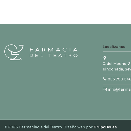
Localízanos
C. del Mocho, 2
Rinconada, Sev
955 793 34
info@farmac
© 2026
Farmaciacia del Teatro. Diseño web por
GrupoDw.es