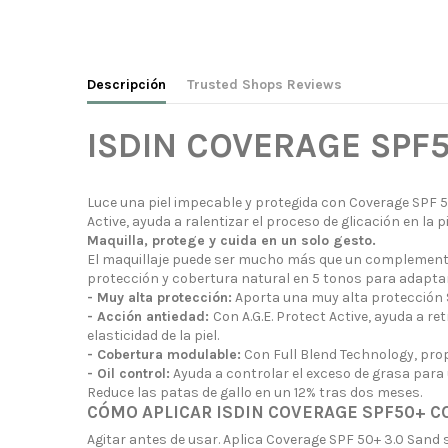
Descripción
Trusted Shops Reviews
ISDIN COVERAGE SPF
Luce una piel impecable y protegida con Coverage SPF 50+
Active, ayuda a ralentizar el proceso de glicación en la
Maquilla, protege y cuida en un solo gesto.
El maquillaje puede ser mucho más que un complemento 
protección y cobertura natural en 5 tonos para adaptarse
- Muy alta protección:
Aporta una muy alta protección SP
- Acción antiedad:
Con A.G.E. Protect Active, ayuda a r
elasticidad de la piel.
- Cobertura modulable:
Con Full Blend Technology, pro
- Oil control:
Ayuda a controlar el exceso de grasa para u
Reduce las patas de gallo en un 12% tras dos meses.
CÓMO APLICAR ISDIN COVERAGE SPF50+ CO
Agitar antes de usar. Aplica Coverage SPF 50+ 3.0 Sand