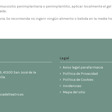
mucositis periimplantaria o periimplantitis, aplicar localmente el gel
ada..
diaria. Se recomienda no ingerir ningún alimento o bebida en la media h
Legal
Aviso legal parafarmacia
9, 41300 San José de la
Política de Privacidad
illa
Política de Cookies
6
Incidencias
Mapa del sitio
iadelteatro.es