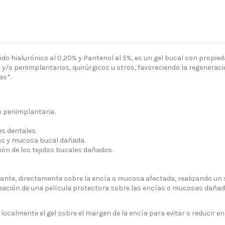
ido hialurónico al 0,20% y Pantenol al 5%, es un gel bucal con propie
 y/o periimplantarios, quirúrgicos u otros, favoreciendo la regenerac
as*.
 periimplantaria.
s dentales.
ías y mucosa bucal dañada.
ión de los tejidos bucales dañados.
isante, directamente sobre la encía o mucosa afectada, realizando un
 creación de una película protectora sobre las encías o mucosas daña
localmente el gel sobre el margen de la encía para evitar o reducir en