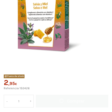
Fuera de stock
2
,95
€
Referencia
192426
Comprar