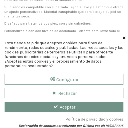
Su diseño es compatible con el calzado. Tejido suave y elástico que ofrece
un ajuste personalizado. Material transpirable que persiste que su piel se
mantenga seca.
Diseñado para tratar los dos pies, con y sin calcetines.
Personalizable con dos niveles de acolchado. Perfecto para llevar todo el
×
día.
Esta tienda te pide que aceptes cookies para fines de
rendimiento, redes sociales y publicidad. Las redes sociales y las
cookies publicitarias de terceros se utilizan para ofrecerte
funciones de redes sociales y anuncios personalizados.
¿Aceptas estas cookies y el procesamiento de datos
personales involucrados?
Configurar
Rechazar
Aceptar
Política de privacidad y cookies
Declaración de cookies actualizada por última vez el:
18/06/2025
© 2026
Farmaciacia del Teatro. Diseño web por
GrupoDw.es