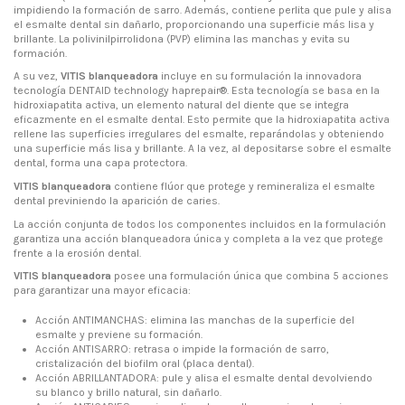
impidiendo la formación de sarro. Además, contiene perlita que pule y alisa
el esmalte dental sin dañarlo, proporcionando una superficie más lisa y
brillante. La polivinilpirrolidona (PVP) elimina las manchas y evita su
formación.
A su vez,
VITIS blanqueadora
incluye en su formulación la innovadora
tecnología DENTAID technology haprepair®. Esta tecnología se basa en la
hidroxiapatita activa, un elemento natural del diente que se integra
eficazmente en el esmalte dental. Esto permite que la hidroxiapatita activa
rellene las superficies irregulares del esmalte, reparándolas y obteniendo
una superficie más lisa y brillante. A la vez, al depositarse sobre el esmalte
dental, forma una capa protectora.
VITIS blanqueadora
contiene flúor que protege y remineraliza el esmalte
dental previniendo la aparición de caries.
La acción conjunta de todos los componentes incluidos en la formulación
garantiza una acción blanqueadora única y completa a la vez que protege
frente a la erosión dental.
VITIS blanqueadora
posee una formulación única que combina 5 acciones
para garantizar una mayor eficacia:
Acción ANTIMANCHAS: elimina las manchas de la superficie del
esmalte y previene su formación.
Acción ANTISARRO: retrasa o impide la formación de sarro,
cristalización del biofilm oral (placa dental).
Acción ABRILLANTADORA: pule y alisa el esmalte dental devolviendo
su blanco y brillo natural, sin dañarlo.