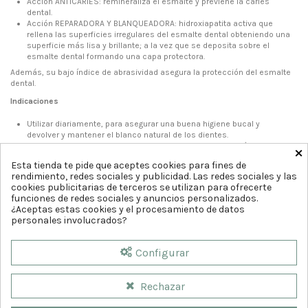
Acción ANTICARIES: remineraliza el esmalte y previene la caries
dental.
Acción REPARADORA Y BLANQUEADORA: hidroxiapatita activa que
rellena las superficies irregulares del esmalte dental obteniendo una
superficie más lisa y brillante; a la vez que se deposita sobre el
esmalte dental formando una capa protectora.
Además, su bajo índice de abrasividad asegura la protección del esmalte
dental.
Indicaciones
Utilizar diariamente, para asegurar una buena higiene bucal y
devolver y mantener el blanco natural de los dientes.
Tras un tratamiento de blanqueamiento realizado en la clínica dental,
×
para alargar y reforzar el efecto blanqueante obtenido.
Esta tienda te pide que aceptes cookies para fines de
Tras una limpieza bucal profesional, para mantener durante más
rendimiento, redes sociales y publicidad. Las redes sociales y las
tiempo los dientes más limpios y sin manchas.
cookies publicitarias de terceros se utilizan para ofrecerte
Para reforzar la acción del colutorio
VITIS blanqueadora
, por su
funciones de redes sociales y anuncios personalizados.
efecto blanqueante y por llegar a las zonas de difícil acceso.
¿Aceptas estas cookies y el procesamiento de datos
personales involucrados?
Configurar
Rechazar