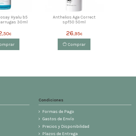
osay Hyalu b5
Anthelios Age Correct
iarrugas 30ml
spf50 50ml
2
26
,50
,95
€
€
omprar
Comprar
Condiciones
Formas de Pago
Gastos de Envío
Precios y Disponibilidad
Plazos de Entrega