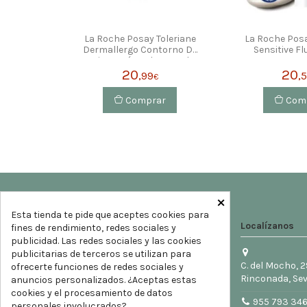
La Roche Posay Toleriane
La Roche Posa
Dermallergo Contorno De
Sensitive Fl
Ojos Y Párpados 20ml
20
20
,99
,
€
Comprar
Com
×
Esta tienda te pide que aceptes cookies para
Localízanos
fines de rendimiento, redes sociales y
publicidad. Las redes sociales y las cookies
publicitarias de terceros se utilizan para
C. del Mocho, 2
ofrecerte funciones de redes sociales y
Rinconada, Sev
anuncios personalizados. ¿Aceptas estas
cookies y el procesamiento de datos
955 793 34
personales involucrados?