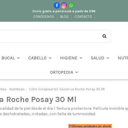
Envío gratis a península a partir de 59€
CONÓCENOS
BLOG
CONTACTO
BUCAL
CABELLO
HIGIENE
SALUD
NUT
ORTOPEDIA
ntes - Nutritivas
Cofre Cicaplast b5 Serum La Roche Posay 30 Ml
La Roche Posay 30 Ml
 calidad de la piel desde el día 1. Textura protectora. Película invisible
s deshidratadas, irritadas, con falta de luminosidad.
Últimas unidades en stock