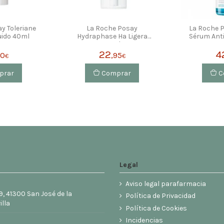
y Toleriane
La Roche Posay
La Roche P
uido 40ml
Hydraphase Ha Ligera
Sérum Ant
50ml
22
4
50
,95
€
€
prar
Comprar
C
Legal
Aviso legal parafarmacia
9, 41300 San José de la
Política de Privacidad
illa
Política de Cookies
6
Incidencias