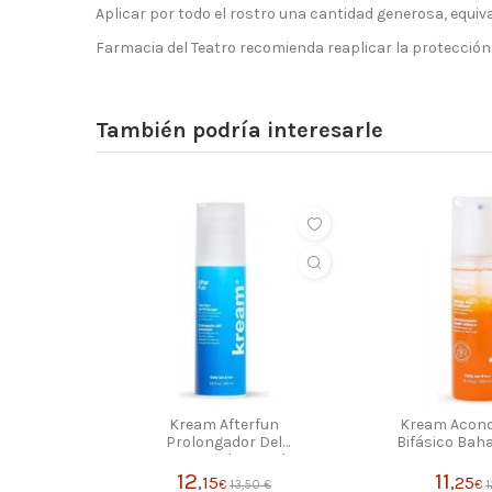
Aplicar por todo el rostro una cantidad generosa, equiva
Farmacia del Teatro recomienda reaplicar la protección
También podría interesarle
ahorras 1,35 €
ahorras 1,25 €
Kream Afterfun
Kream Acond
Prolongador Del
Bifásico Ba
Bronceado 150ml
200
12
11
,15
,25
€
13,50 €
€
1