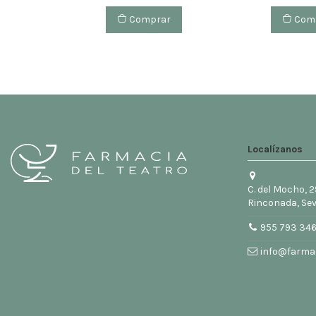
Comprar
Com
Localízanos
C. del Mocho, 2
Rinconada, Sev
955 793 34
info@farmac