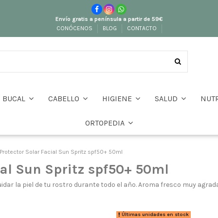
Envío gratis a península a partir de 59€
CONÓCENOS
BLOG
CONTACTO
BUCAL
CABELLO
HIGIENE
SALUD
NUT
ORTOPEDIA
rotector Solar Facial Sun Spritz spf50+ 50ml
al Sun Spritz spf50+ 50ml
dar la piel de tu rostro durante todo el año. Aroma fresco muy agrad
Últimas unidades en stock