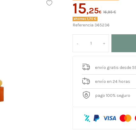
15
,25
€
16,95 €
ahorras 1,70 €
Referencia
365236
envío gratis desde 5
envío en 24 horas
pago 100% seguro