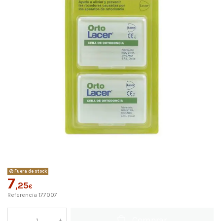
Fuera de stock
7
,25
€
Referencia
177007
Comprar