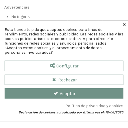
Advertencias:
No ingerir.
No usar en caso de hipersensibilidad a alguno de los
×
componentes. Estas reacciones son extremadamente
Esta tienda te pide que aceptes cookies para fines de
raras.
rendimiento, redes sociales y publicidad. Las redes sociales y las
Este producto es un producto sanitario.
cookies publicitarias de terceros se utilizan para ofrecerte
Contactar ante cualquier duda o incidencia con el
funciones de redes sociales y anuncios personalizados.
producto.
¿Aceptas estas cookies y el procesamiento de datos
personales involucrados?
Configurar
Rechazar
Aceptar
Política de privacidad y cookies
Declaración de cookies actualizada por última vez el:
18/06/2025