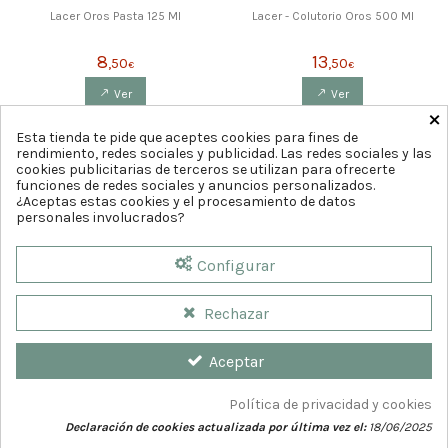
Lacer Oros Pasta 125 Ml
Lacer - Colutorio Oros 500 Ml
8
13
,50
,50
€
€
Ver
Ver
×
Esta tienda te pide que aceptes cookies para fines de
rendimiento, redes sociales y publicidad. Las redes sociales y las
1
2
cookies publicitarias de terceros se utilizan para ofrecerte
funciones de redes sociales y anuncios personalizados.
¿Aceptas estas cookies y el procesamiento de datos
personales involucrados?
Configurar
Rechazar
Aceptar
Política de privacidad y cookies
Declaración de cookies actualizada por última vez el:
18/06/2025
© 2026
Farmaciacia del Teatro. Diseño web por
GrupoDw.es