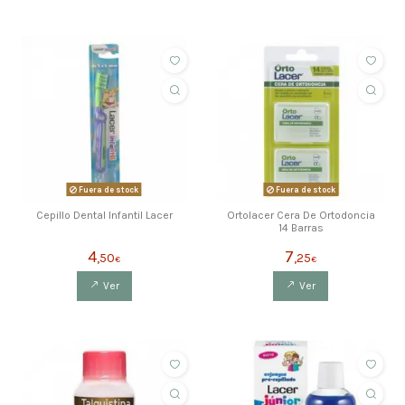
Fuera de stock
Fuera de stock
Cepillo Dental Infantil Lacer
Ortolacer Cera De Ortodoncia
14 Barras
4
7
,50
,25
€
€
Ver
Ver