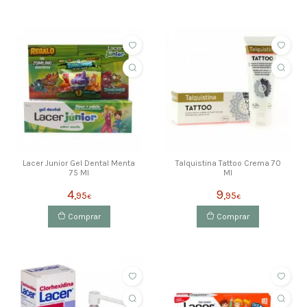
Lacer Junior Gel Dental Menta
Talquistina Tattoo Crema 70
75 Ml
Ml
4
9
,95
,95
€
€
Comprar
Comprar