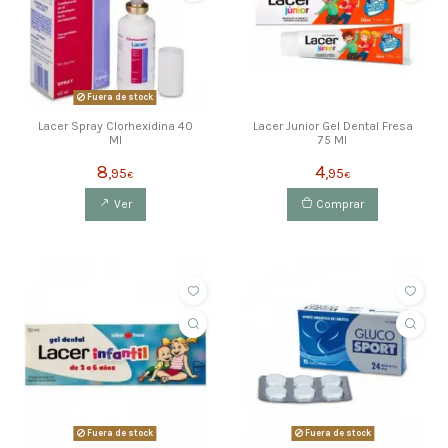
Fuera de stock
Lacer Spray Clorhexidina 40
Lacer Junior Gel Dental Fresa
Ml
75 Ml
8
4
,95
,95
€
€
Ver
Comprar
Fuera de stock
Fuera de stock