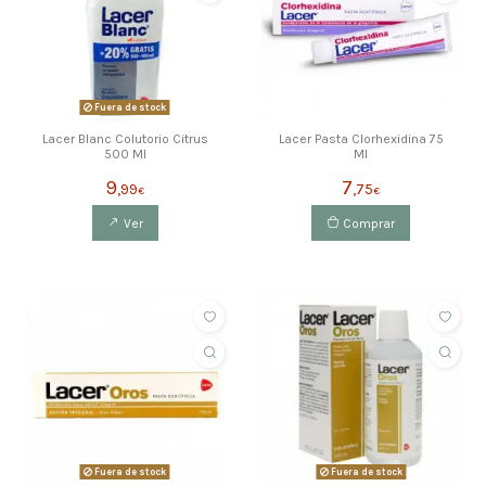
Fuera de stock
Lacer Blanc Colutorio Citrus
Lacer Pasta Clorhexidina 75
500 Ml
Ml
9
7
,99
,75
€
€
Ver
Comprar
Fuera de stock
Fuera de stock