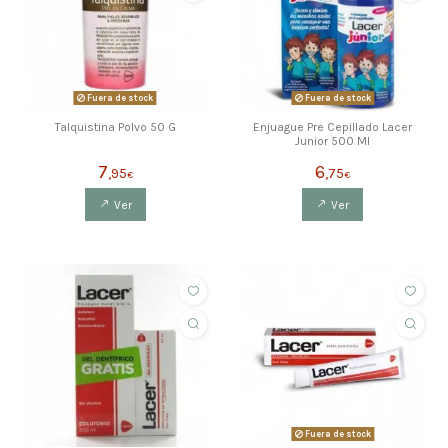
Fuera de stock
Fuera de stock
Talquistina Polvo 50 G
Enjuague Pre Cepillado Lacer
Junior 500 Ml
7
6
,95
,75
€
€
Ver
Ver
Fuera de stock