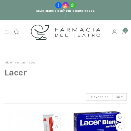
Envío gratis a península a partir de 59€
0
Inicio
Marcas
Lacer
Lacer
Relevancia
36
ahorras 2,00 €