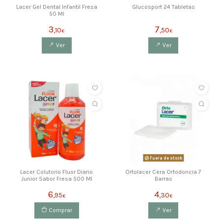
Lacer Gel Dental Infantil Fresa
Glucosport 24 Tabletas
50 Ml
3
7
,10
,50
€
€
Ver
Ver
Fuera de stock
Lacer Colutorio Fluor Diario
Ortolacer Cera Ortodoncia 7
Junior Sabor Fresa 500 Ml
Barras
6
4
,95
,30
€
€
Comprar
Ver