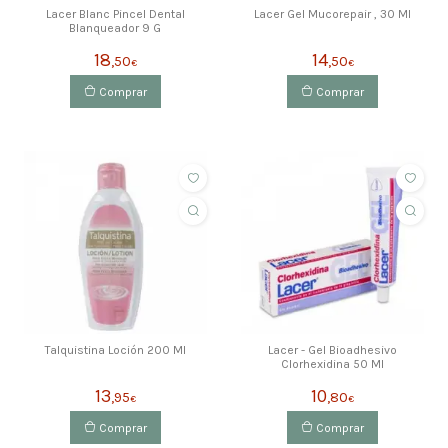
Lacer Blanc Pincel Dental
Lacer Gel Mucorepair , 30 Ml
Blanqueador 9 G
18
14
,50
,50
€
€
Comprar
Comprar
Talquistina Loción 200 Ml
Lacer - Gel Bioadhesivo
Clorhexidina 50 Ml
13
10
,95
,80
€
€
Comprar
Comprar