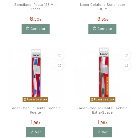
Sensilacer Pasta 125 Ml -
Lacer Colutorio Sensilacer
Lacer
500 Ml
8
9
,50
,95
€
€
Comprar
Comprar
Fuera de stock
Fuera de stock
Lacer - Cepillo Dental Technic
Lacer - Cepillo Dental Technic
Fuerte
Extra-Suave
1
1
,99
,99
€
€
Ver
Ver