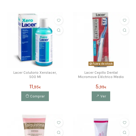
Fuera de stock
Lacer Colutorio Xerolacer,
Lacer Cepillo Dental
500 Ml
Micromove Eléctrico Medio
11
5
,95
,99
€
€
Comprar
Ver