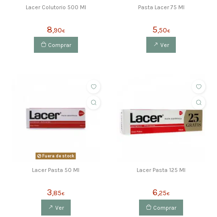
Lacer Colutorio 500 Ml
Pasta Lacer 75 Ml
8
5
,90
,50
€
€
Comprar
Ver
Fuera de stock
Lacer Pasta 50 Ml
Lacer Pasta 125 Ml
3
6
,85
,25
€
€
Ver
Comprar