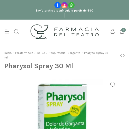
Envío gratis a península a partir de 59€
0
Inicio
Parafarmacia
Salud
Respiratorio - Garganta
Pharysol Spray 30
Ml
Pharysol Spray 30 Ml