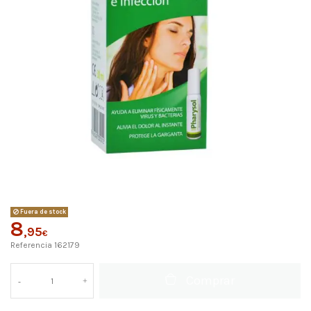
Fuera de stock
8
,95
€
Referencia
162179
Comprar