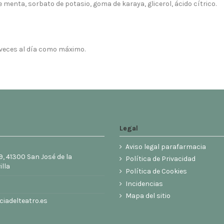
de menta, sorbato de potasio, goma de karaya, glicerol, ácido cítrico.
 veces al día como máximo.
Legal
Aviso legal parafarmacia
9, 41300 San José de la
Política de Privacidad
illa
Política de Cookies
6
Incidencias
Mapa del sitio
iadelteatro.es