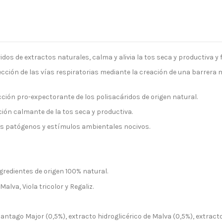
os de extractos naturales, calma y alivia la tos seca y productiva y f
ección de las vías respiratorias mediante la creación de una barrer
acción pro-expectorante de los polisacáridos de origen natural.
ión calmante de la tos seca y productiva.
s patógenos y estímulos ambientales nocivos.
redientes de origen 100% natural.
lva, Viola tricolor y Regaliz.
tago Major (0,5%), extracto hidroglicérico de Malva (0,5%), extracto s