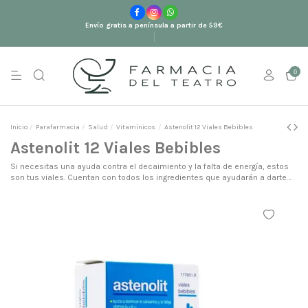
Envío gratis a península a partir de 59€
0
Inicio
Parafarmacia
Salud
Vitamínicos
Astenolit 12 Viales Bebibles
Astenolit 12 Viales Bebibles
Si necesitas una ayuda contra el decaimiento y la falta de energía, estos
son tus viales. Cuentan con todos los ingredientes que ayudarán a darte
en el día a día ese empujón que necesitas.
Con Astenolit, el de "toda la
vida".