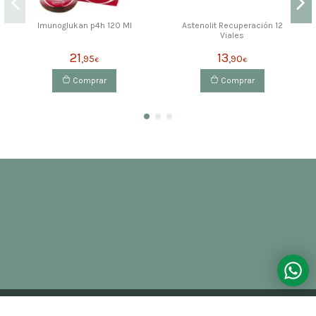
Imunoglukan p4h 120 Ml
Astenolit Recuperación 12
Viales
21
13
,95
,90
€
€
Comprar
Comprar