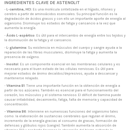
INGREDIENTES CLAVE DE ASTENOLIT
-
L-carnitina, HCl
: Es una molécula sintetizada en el hígado, riñones y
cerebro a partir de aminoácidos esenciales. Su principal función es la
degradación de ácidos grasos y con ello un importante aporte de energía al
organismo. Disminuye los estados de fatiga y cansancio a la vez que
aumenta la energía.
-
Ácido L-aspártico
: Es útil para el intercambio de energía entre los tejidos y
la disminución de la fatiga y el cansancio.
-
L-glutamina:
Su existencia en músculos del cuerpo y sangre ayuda a la
reparación de las fibras musculares, disminuye la fatiga y aumenta la
presencia de oxígeno.
-
Inositol
: Es un componente esencial en las membranas celulares y es
necesario para el buen estado de las células nerviosas. Es útil para
mejorar estados de ánimo decaídos/depresivos, ayuda a descansar y
mantenerse relajado.
-
Vitamina B1
: Tiene una importante función en la obtención de energía a
partir de los azúcares. También es esencial para el funcionamiento del
corazón, los músculos y el sistema nervioso. El déficit de tiamina puede
causar irritabilidad, decaimiento, fatiga, falta de memoria y capacidad de
concentración.
- Vitamina B6
: Interviene en numerosas funciones del organismo tales
como: la elaboración de sustancias cerebrales que regulan el ánimo,
incremento de la energía gracias al consumo de grasas, formación de
defensas y glóbulos rojos (sangre). También aumenta la absorción de