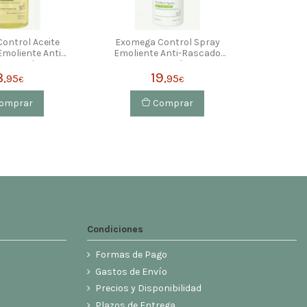
ontrol Aceite
Exomega Control Spray
moliente Anti-
Emoliente Anti-Rascado
r 500ml
200ml
3
19
,95
,95
€
€
omprar
Comprar
Condiciones
Formas de Pago
Gastos de Envío
Precios y Disponibilidad
Plazos de Entrega