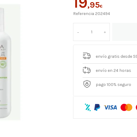
19
,95
€
Referencia
202494
envío gratis desde 5
envío en 24 horas
pago 100% seguro