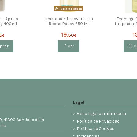
Fuera de stock
et Ap+ La
Lipikar Aceite Lavante La
Exomega C
ay 400ml
Roche Posay 750 Ml
Limpiador E
Pico
19
1
5
,50
€
€
prar
Ver
C
Legal
Aviso legal parafarmacia
9, 41300 San José de la
Política de Privacidad
illa
Política de Cookies
6
Incidencias