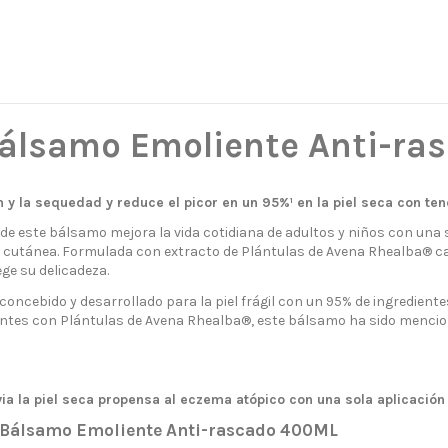
lsamo Emoliente Anti-ra
ión y la sequedad y reduce el picor en un 95%¹ en la piel seca con t
 de este bálsamo mejora la vida cotidiana de adultos y niños con una s
rera cutánea. Formulada con extracto de Plántulas de Avena Rhealba® ca
ege su delicadeza.
ncebido y desarrollado para la piel frágil con un 95% de ingredientes 
ntes con Plántulas de Avena Rhealba®, este bálsamo ha sido menci
ia la piel seca propensa al eczema atópico con una sola aplicación 
álsamo Emoliente Anti-rascado 400ML