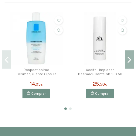
Respectissime
Aceite Limpiador
Desmaquillante Ojos La
Desmaquillante Gh 150 Ml
Roche Posay 125 Ml
14
25
,95
,50
€
€
Comprar
Comprar